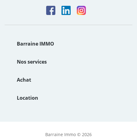
Barraine IMMO
Le groupe
Nos services
Notre Histoire
Estimation de bien immobilier
Achat
Nos valeurs
Syndic
Achat maison Brest
Location
Nos agences
Mise en location
Achat maison Carantec
Location maison Brest
Agence Immobilière Brest Port
Gestion locative
Achat maison Lorient
Location maison Lorient
Barraine Immo © 2026
Agence Immobilière Brest Siam