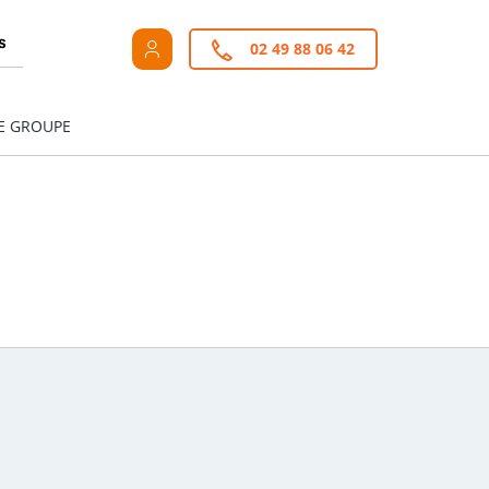
s
02 49 88 06 42
E GROUPE
+
de critères