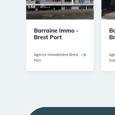
Barraine Immo -
Ba
Brest Port
Br
Agence immobilière Brest
Age
Port
Si