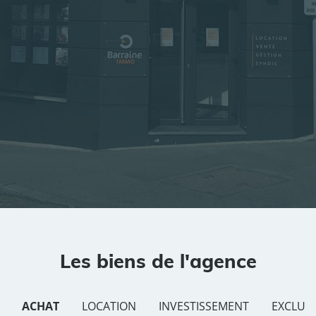
Rayon
Pièces
Budget
RECHERCHER
Rechercher par référence
Les biens de l'agence
ACHAT
LOCATION
INVESTISSEMENT
EXCLUSI