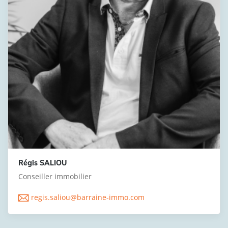
Régis SALIOU
Conseiller immobilier
regis.saliou@barraine-immo.com