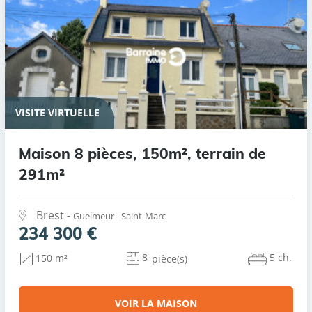
VISITE VIRTUELLE
Maison 8 pièces, 150m², terrain de
291m²
Brest -
Guelmeur - Saint-Marc
234 300 €
8
5 ch.
150 m²
pièce(s)
VOIR LA MAISON