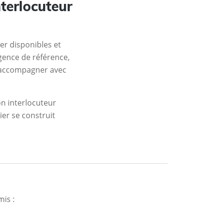
terlocuteur
er disponibles et
gence de référence,
s accompagner avec
on interlocuteur
ier se construit
mis :