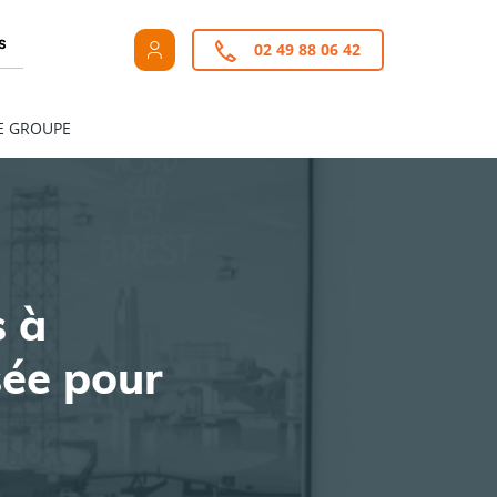
s
02 49 88 06 42
E GROUPE
s à
sée pour