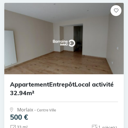
AppartementEntrepôtLocal activité
32.94m²
Morlaix -
Centre Ville
500 €
1
33 m²
pièce(s)