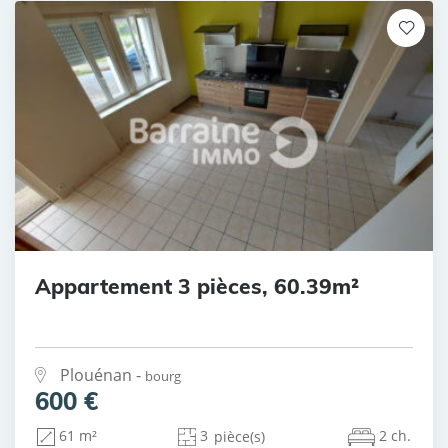
Appartement 3 pièces, 60.39m²
Plouénan -
bourg
600 €
3
2 ch.
61 m²
pièce(s)