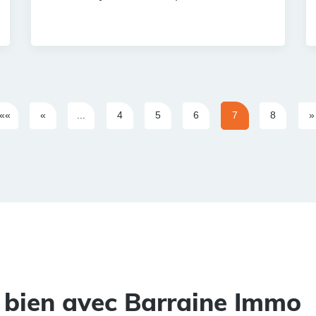
««
«
...
4
5
6
7
8
»
 bien avec Barraine Immo