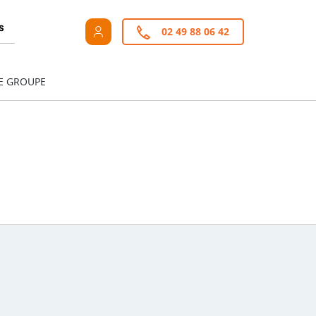
s
02 49 88 06 42
E GROUPE
+
de critères