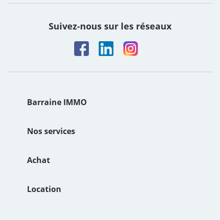
Suivez-nous sur les réseaux
Barraine IMMO
Le groupe
Nos services
Notre Histoire
Estimation de bien immobilier
Achat
Nos valeurs
Syndic
Achat maison Brest
Location
Nos agences
Mise en location
Achat maison Carantec
Location maison Brest