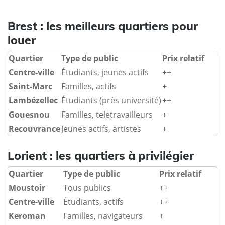
Brest : les
meilleurs quartiers
pour
louer
Quartier
Type de public
Prix relatif
Centre-ville
Étudiants, jeunes actifs
++
Saint-Marc
Familles, actifs
+
Lambézellec
Étudiants (près université)
++
Gouesnou
Familles, teletravailleurs
+
Recouvrance
Jeunes actifs, artistes
+
Lorient : les
quartiers à privilégier
Quartier
Type de public
Prix relatif
Moustoir
Tous publics
++
Centre-ville
Étudiants, actifs
++
Keroman
Familles, navigateurs
+