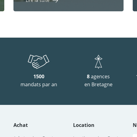
Lire la suite
1500
8
agences
mandats par an
en Bretagne
Achat
Location
N