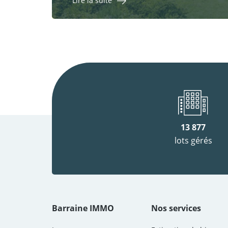
Lire la suite
13 877
lots gérés
Barraine IMMO
Nos services