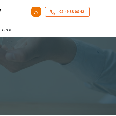
s
02 49 88 06 42
E GROUPE