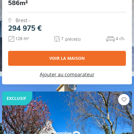
586m²
Brest -
294 975 €
7
4 ch.
128 m²
pièce(s)
VOIR LA MAISON
Ajouter au comparateur
EXCLUSIF