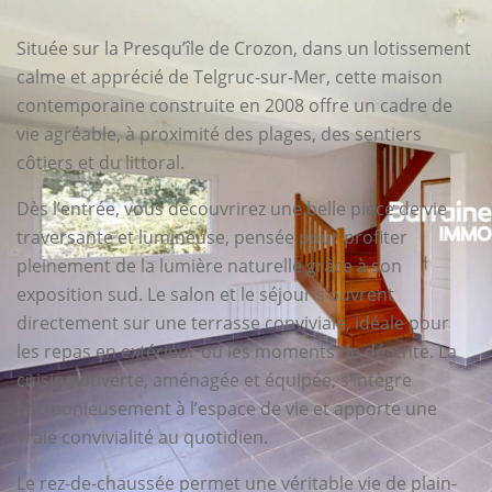
Située sur la Presqu’île de Crozon, dans un lotissement
calme et apprécié de Telgruc-sur-Mer, cette maison
contemporaine construite en 2008 offre un cadre de
vie agréable, à proximité des plages, des sentiers
côtiers et du littoral.
Dès l’entrée, vous découvrirez une belle pièce de vie
traversante et lumineuse, pensée pour profiter
pleinement de la lumière naturelle grâce à son
exposition sud. Le salon et le séjour s’ouvrent
directement sur une terrasse conviviale, idéale pour
les repas en extérieur ou les moments de détente. La
cuisine ouverte, aménagée et équipée, s’intègre
harmonieusement à l’espace de vie et apporte une
vraie convivialité au quotidien.
Le rez-de-chaussée permet une véritable vie de plain-