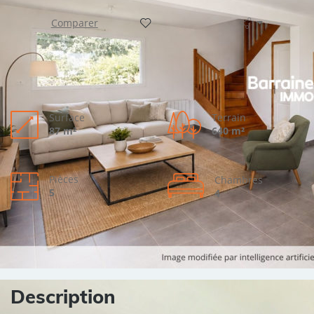
Comparer
Surface
Terrain
87 m²
640 m²
Pièces
Chambres
5
4
Description