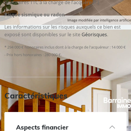
honoraires TTC à la charge de l’acquéreur.)
Risque sismique ou radon
Les informations sur les risques auxquels ce bien est
exposé sont disponibles sur le site
Géorisques
.
* 294 000 € honoraires inclus dont à la charge de l'acquéreur : 14 000 €
- Prix hors honoraires : 280 000 €.
Caractéristiques
Aspects financier