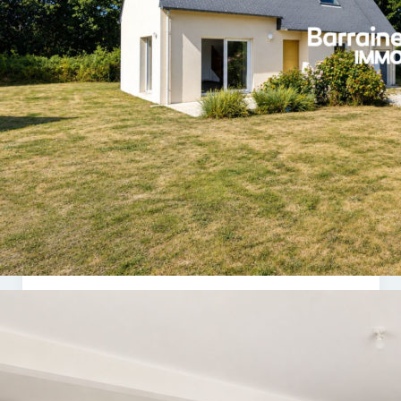
294 000 €
*
Barraine Immo – Agence immobilière à Crozon
46 Rue Alsace Lorraine
29160 Crozon
ETRE RECONTACTÉ