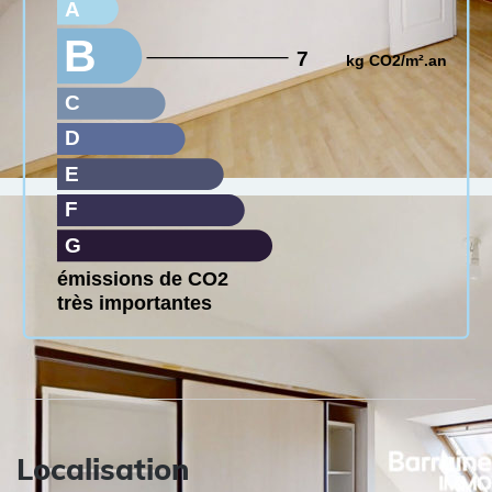
A
B
7
kg CO2/m².an
C
D
E
F
G
émissions de CO2
très importantes
Localisation