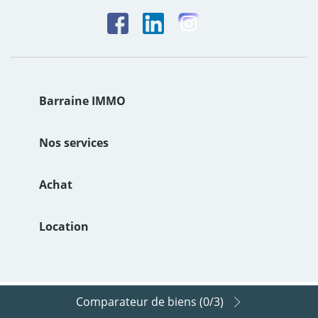
Barraine IMMO
Le groupe
Nos services
Notre Histoire
Estimation de bien immobilier
Achat
Nos valeurs
Syndic
Achat maison Brest
Location
Nos agences
Mise en location
Achat maison Carantec
Location maison Brest
Agence Immobilière Brest Port
Gestion locative
Achat maison Lorient
Location maison Lorient
Comparateur de biens (
0
/3)
Barraine Immo © 2026
Agence Immobilière Brest Siam