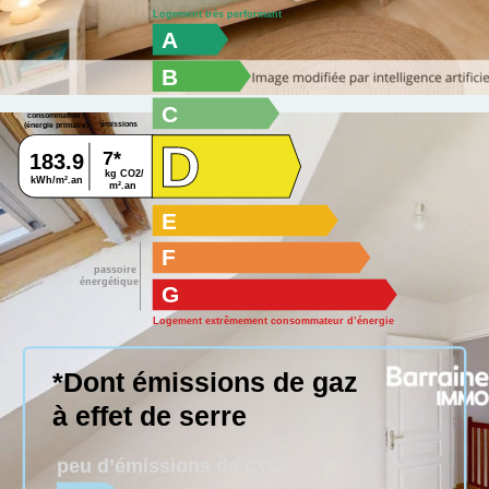
Logement très performant
A
B
C
consommation
émissions
(énergie primaire)
D
7*
183.9
kg CO2/
kWh/m².an
m².an
E
F
passoire
énergétique
G
Logement extrêmement consommateur d’énergie
*Dont émissions de gaz
à effet de serre
peu d’émissions de CO2