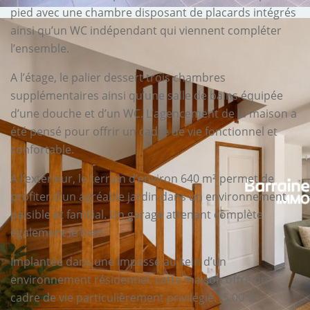
pied avec une chambre disposant de placards intégrés
ainsi qu’un WC indépendant qui viennent compléter
l’ensemble.
A l’étage, le palier dessert trois chambres
supplémentaires ainsi qu’une salle de bains équipée
d’une douche et d’un WC. L’agencement de la maison a
été pensé pour offrir un cadre de vie fonctionnel et
confortable.
A l’extérieur, le terrain d’environ 640 m² permet de
profiter d’un agréable jardin dans un environnement
paisible et familial. Un garage attenant complète
également le bien.
Implantée dans une impasse au sein d’un
environnement résidentiel, cette maison offre un
cadre de vie particulièrement privilégié. (5.00 %