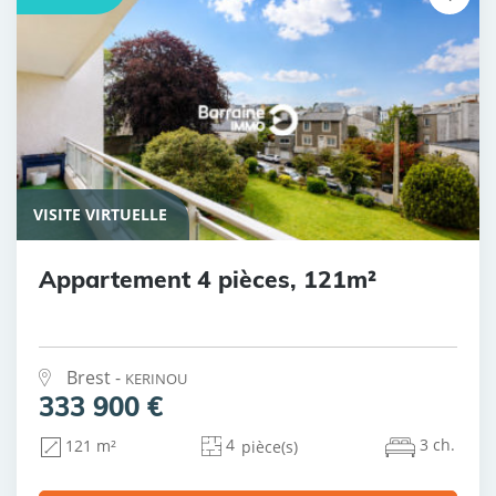
VISITE VIRTUELLE
Appartement 4 pièces, 121m²
Brest -
KERINOU
333 900 €
4
3 ch.
121 m²
pièce(s)