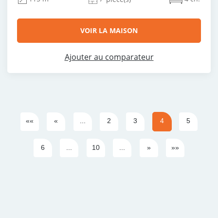
VOIR LA MAISON
Ajouter au comparateur
««
«
...
2
3
4
5
6
...
10
...
»
»»