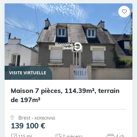
VISITE VIRTUELLE
Maison 7 pièces, 114.39m², terrain
de 197m²
Brest -
KERBONNE
139 100 €
7
4 ch.
115 m²
pièce(s)